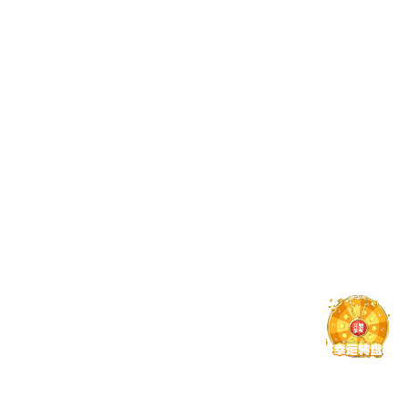
从而加速他们成长与提升。如果能够抓住这个机会，
他们或许能为球队注入新鲜活力。因此，这虽然是一
个困难时刻，但也可以看作是一次磨练年轻球员实力
的大好契机。
3、阿图尔个人发展
对于阿图尔而言，此次受伤无疑是一个巨大的挑战。
他作为年轻后卫，一直以来都渴望在高水平联赛中证
明自己的价值。然而，现在他面临的不仅是身体上的
恢复，更有心态上的调整。在经历这样的挫折时，他
需要找到重新振作的方法，这是每位运动员必须面对
的人生课题。
与此同时，此次受伤也给了他反思自身职业生涯发展
的机会。如何更好地保护自己、防止类似情况再次发