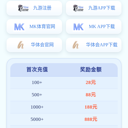
席数周比赛
近日，勒沃库森后卫阿图尔因左脚踝韧带撕裂，将缺
席数周的比赛。这一消息无疑给球队带来了不小的打
击。阿图尔在本赛季的表现相当稳定，是勒沃库森后
防线的重要一员，他的缺席将影响球队整体战术安排
和防守力度。接下来，我们将从伤情分析、对球队的
影响、阿图尔个人发展及未来展望四个方面详细探讨
这一事件，并分析其对勒沃库森及球迷可能造成的广
泛影响。
1、伤情分析
阿图尔的左脚踝韧带撕裂并非小伤，这种情况通常需